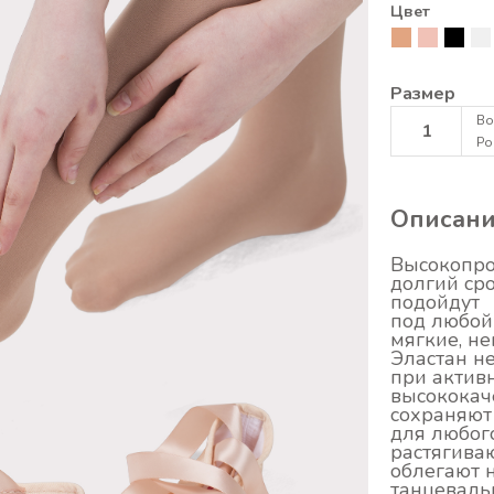
Цвет
Размер
Во
1
Ро
Описан
Высокопро
долгий ср
подойдут
под любой
мягкие, не
Эластан не
при актив
высококач
сохраняют
для любог
растягиваю
облегают 
танцеваль