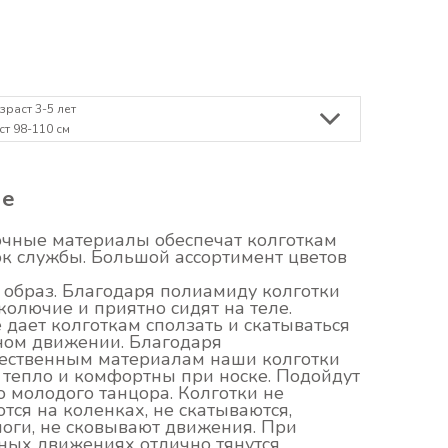
зраст 3-5 лет
ст 98-110 см
ие
чные материалы обеспечат колготкам
ок службы. Большой ассортимент цветов
 образ. Благодаря полиамиду колготки
колючие и приятно сидят на теле.
 дает колготкам сползать и скатываться
ном движении. Благодаря
ественным материалам наши колготки
 тепло и комфортны при носке. Подойдут
о молодого танцора. Колготки не
тся на коленках, не скатываются,
ноги, не сковывают движения. При
ных движениях отлично тянутся.