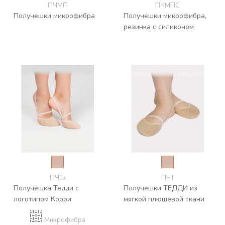
ПЧМП
ПЧМПС
Получешки микрофибра
Получешки микрофибра,
резинка с силиконом
ПЧТк
ПЧТ
Получешка Тедди с
Получешки ТЕДДИ из
логотипом Корри
мягкой плюшевой ткани
Микрофибра