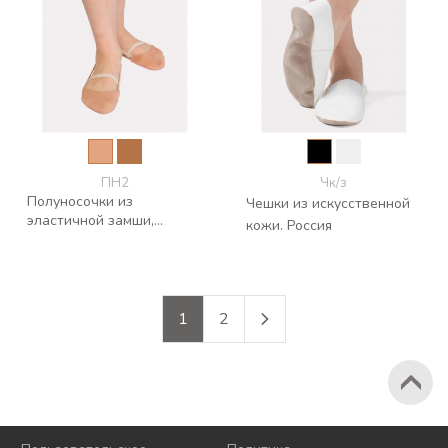
ПН2
Чк/з
Полуносочки из
Чешки из искусственной
эластичной замши,
кожи. Россия
резинка с силиконом
1
2
2026 © Korri