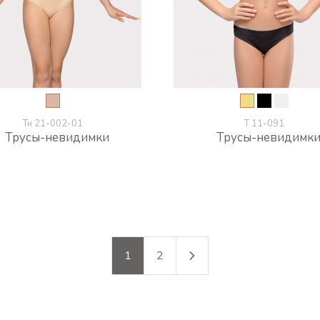
Тн 21-002-01
Т 11-091
Трусы-невидимки
Трусы-невидимк
1
2