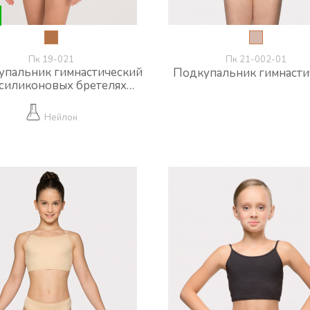
Пк 19-021
Пк 21-002-01
упальник гимнастический
Подкупальник гимнасти
 силиконовых бретелях
(нейлон)
Нейлон