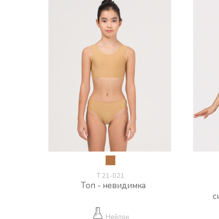
Т 21-021
Топ - невидимка
с
Нейлон