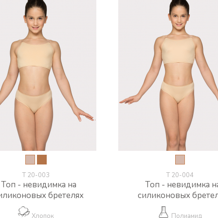
Т 20-003
Т 20-004
Топ - невидимка на
Топ - невидимка н
иликоновых бретелях
силиконовых брете
Хлопок
Полиамид