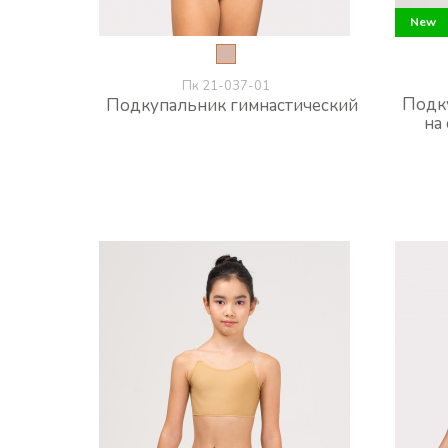
New
New
Пк 21-037-01
Подк
Подкупальник гимнастический
на