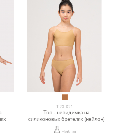
Т 20-021
а
Топ - невидимка на
лях
силиконовых бретелях (нейлон)
Нейлон