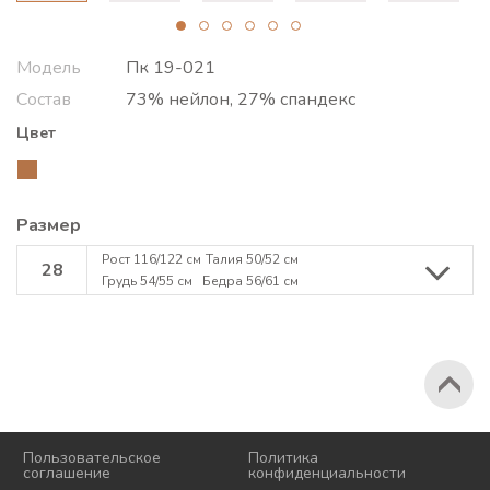
Модель
Пк 19-021
Состав
73% нейлон, 27% спандекс
Цвет
Размер
Рост 116/122 см
Талия 50/52 см
28
Грудь 54/55 см
Бедра 56/61 см
2026 © Korri
Пользовательское
Политика
соглашение
конфиденциальности