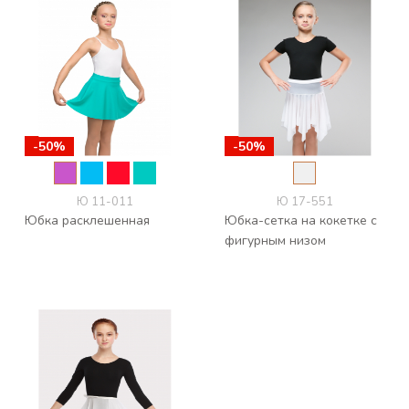
-50%
-50%
-50%
-50%
-50%
-50%
Ю 11-011
Ю 17-551
Юбка расклешенная
Юбка-сетка на кокетке с
фигурным низом