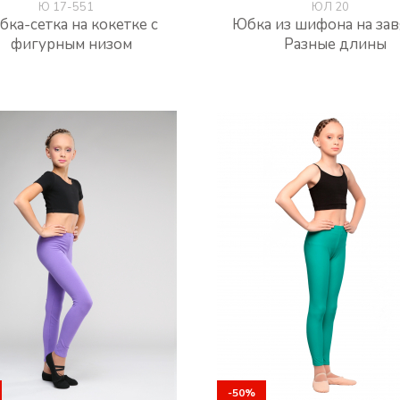
Ю 17-551
ЮЛ 20
ка-сетка на кокетке с
Юбка из шифона на зав
фигурным низом
Разные длины
-50%
-50%
-50%
-50%
-50