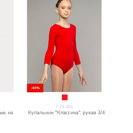
-40%
-40%
Г 23-301
ые, на
Купальник "Классика", рукав 3/4