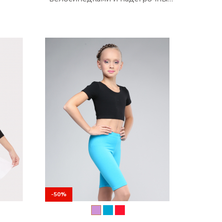
кантом
%
-50%
-50%
-50%