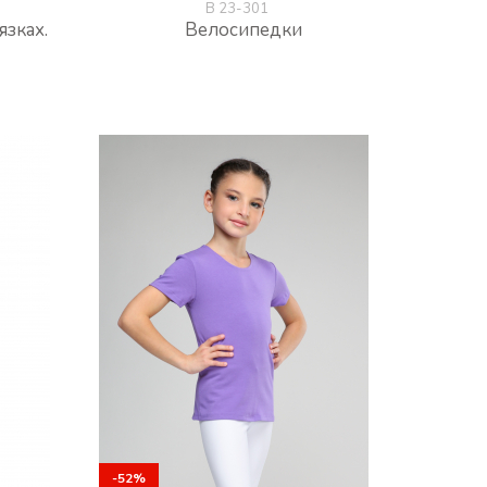
В 23-301
язках.
Велосипедки
%
-50%
-50%
-52%
-52%
-50%
-50%
-52%