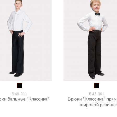
Б 40-011
Б 43-301
ки бальные "Классика"
Брюки "Классика" прям
широкой резинке